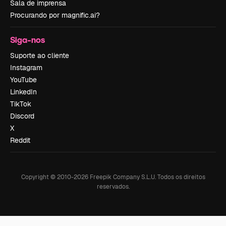
Sala de imprensa
Procurando por magnific.ai?
Siga-nos
Suporte ao cliente
Instagram
YouTube
LinkedIn
TikTok
Discord
X
Reddit
Copyright © 2010-
2026
Freepik Company S.L.U.
Todos os direitos
reservados
.