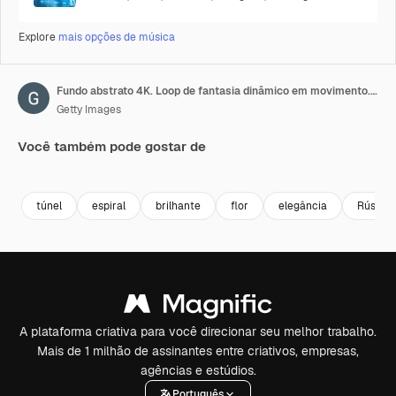
Explore
mais opções de música
Fundo abstrato 4K. Loop de fantasia dinâmico em movimento. Imagens 4K de alta qualidade. Fundo abstrato futurista.
Getty Images
Você também pode gostar de
Premium
Premium
Premium
Premium
túnel
espiral
brilhante
flor
elegância
Rússia
A plataforma criativa para você direcionar seu melhor trabalho.
Mais de 1 milhão de assinantes entre criativos, empresas,
agências e estúdios.
Português