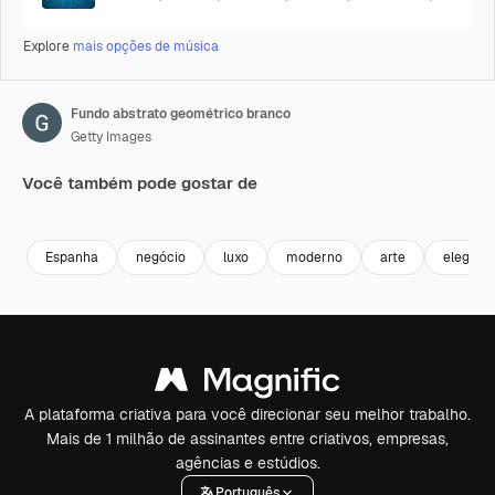
Explore
mais opções de música
Fundo abstrato geométrico branco
Getty Images
Você também pode gostar de
Premium
Premium
Premium
Premium
Espanha
negócio
luxo
moderno
arte
elegânc
A plataforma criativa para você direcionar seu melhor trabalho.
Mais de 1 milhão de assinantes entre criativos, empresas,
agências e estúdios.
Português