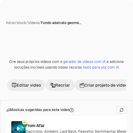
Início
/
stock
/
Vídeos
/
Fundo abstrato geomé…
Crie seus próprios vídeos com o
gerador de vídeos com IA
e adicione
Premium
locuções incríveis usando nosso recurso
texto para voz com IA
Editar vídeo
Recriar
Criar projeto de vídeo
Músicas sugeridas para este vídeo
From Afar
Electronic
,
Ambient
,
Laid Back
,
Peaceful
,
Sentimental
,
Melancho