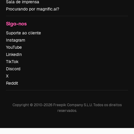
Sala de imprensa
Procurando por magnific.ai?
Siga-nos
Suporte ao cliente
Instagram
YouTube
LinkedIn
TikTok
Discord
X
Reddit
Copyright © 2010-
2026
Freepik Company S.L.U.
Todos os direitos
reservados
.