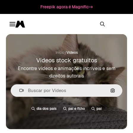
Freepik agora é Magnific
Toggle menu
Magnific
/
Início
Vídeos
Vídeos stock gratuitos
Encontre vídeos e animações incríveis e sem
direitos autorais
Pesquisa
dia dos pais
pai e filho
pai