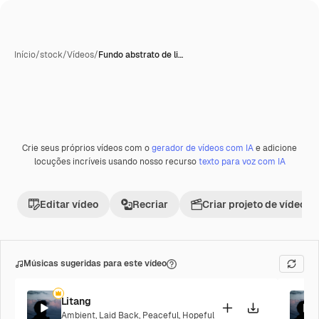
Início
/
stock
/
Vídeos
/
Fundo abstrato de li…
Crie seus próprios vídeos com o
gerador de vídeos com IA
e adicione
Premium
locuções incríveis usando nosso recurso
texto para voz com IA
Editar vídeo
Recriar
Criar projeto de vídeo
Músicas sugeridas para este vídeo
Litang
Ambient
,
Laid Back
,
Peaceful
,
Hopeful