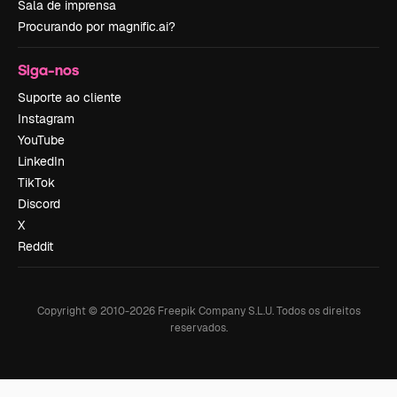
Sala de imprensa
Procurando por magnific.ai?
Siga-nos
Suporte ao cliente
Instagram
YouTube
LinkedIn
TikTok
Discord
X
Reddit
Copyright © 2010-
2026
Freepik Company S.L.U.
Todos os direitos
reservados
.