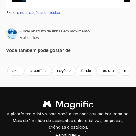
Explore
mais opções de música
Fundo abstrato de linhas em movimento
Motionflow
Você também pode gostar de
Premium
Premium
Premium
Premium
azul
superfície
negócio
fundo
textura
moder
A plataforma criativa para você direcionar seu melhor trabalho.
Mais de 1 milhão de assinantes entre criativos, empresas,
agências e estúdios.
Português