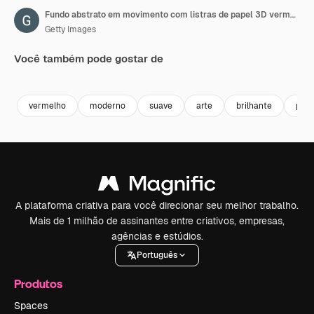
Fundo abstrato em movimento com listras de papel 3D vermelho brilhante
Getty Images
Você também pode gostar de
Premium
Premium
Premium
Premium
vermelho
moderno
suave
arte
brilhante
proj
A plataforma criativa para você direcionar seu melhor trabalho.
Mais de 1 milhão de assinantes entre criativos, empresas,
agências e estúdios.
Português
Produtos
Spaces