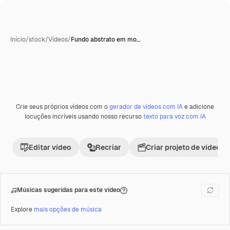
Início
/
stock
/
Vídeos
/
Fundo abstrato em mo…
Crie seus próprios vídeos com o
gerador de vídeos com IA
e adicione
Premium
locuções incríveis usando nosso recurso
texto para voz com IA
Editar vídeo
Recriar
Criar projeto de vídeo
Músicas sugeridas para este vídeo
Explore
mais opções de música