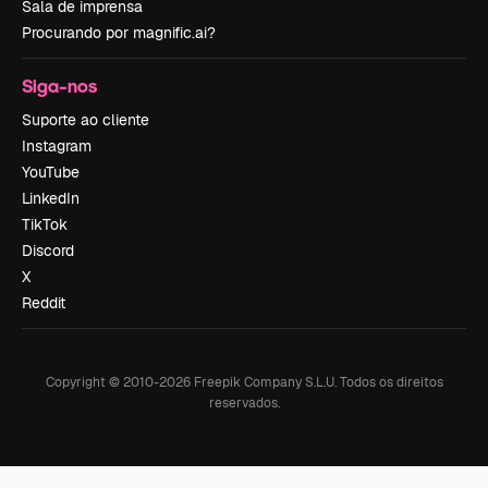
Sala de imprensa
Procurando por magnific.ai?
Siga-nos
Suporte ao cliente
Instagram
YouTube
LinkedIn
TikTok
Discord
X
Reddit
Copyright © 2010-
2026
Freepik Company S.L.U.
Todos os direitos
reservados
.