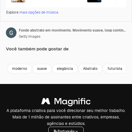
Explore
mais opções de música
Fundo abstrato em movimento. Movimento suave, loop contínuo.
Getty Images
Você também pode gostar de
Premium
Premium
Premium
Premium
moderno
suave
elegância
Abstrato
futurista
A plataforma criativa para você direcionar seu melhor trabalho.
Mais de 1 milhão de assinantes entre criativos, empresas,
agências e estúdios.
Português