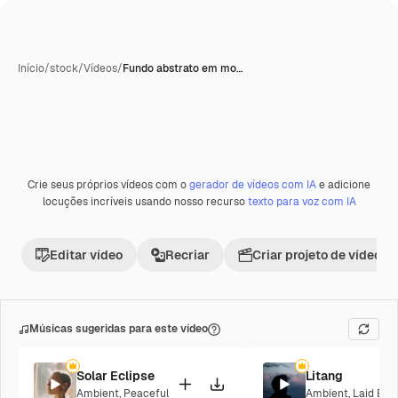
Início
/
stock
/
Vídeos
/
Fundo abstrato em mo…
Crie seus próprios vídeos com o
gerador de vídeos com IA
e adicione
Premium
locuções incríveis usando nosso recurso
texto para voz com IA
Editar vídeo
Recriar
Criar projeto de vídeo
Músicas sugeridas para este vídeo
Solar Eclipse
Litang
Ambient
,
Peaceful
Ambient
,
Laid Bac