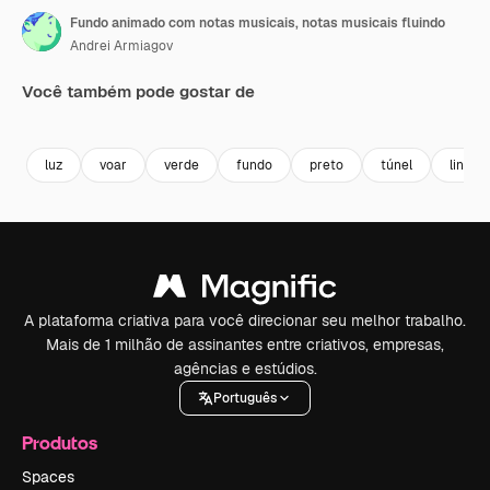
Fundo animado com notas musicais, notas musicais fluindo
Andrei Armiagov
Você também pode gostar de
Premium
Premium
Premium
Premium
luz
voar
verde
fundo
preto
túnel
linhas
A plataforma criativa para você direcionar seu melhor trabalho.
Mais de 1 milhão de assinantes entre criativos, empresas,
agências e estúdios.
Português
Produtos
Spaces