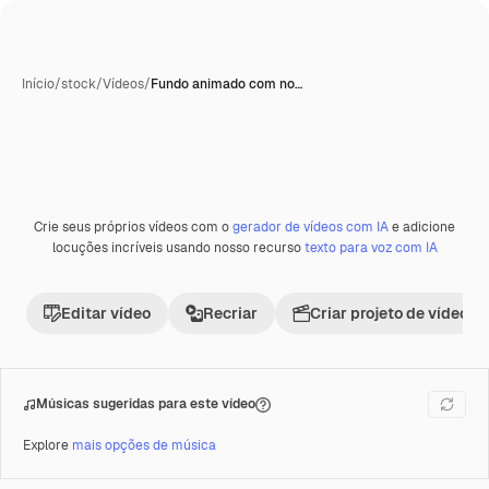
Início
/
stock
/
Vídeos
/
Fundo animado com no…
Crie seus próprios vídeos com o
gerador de vídeos com IA
e adicione
Premium
locuções incríveis usando nosso recurso
texto para voz com IA
Editar vídeo
Recriar
Criar projeto de vídeo
Músicas sugeridas para este vídeo
Explore
mais opções de música