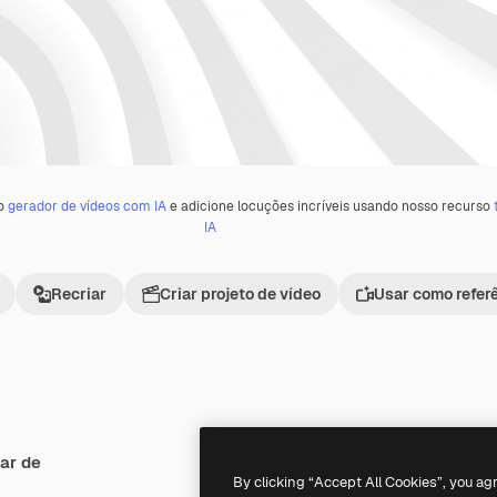
 o
gerador de vídeos com IA
e adicione locuções incríveis usando nosso recurso
IA
Recriar
Criar projeto de vídeo
Usar como refer
ar de
Premium
Premium
By clicking “Accept All Cookies”, you ag