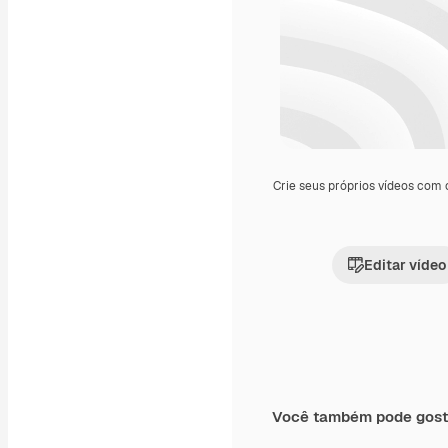
Crie seus próprios vídeos com
Editar vídeo
Você também pode gost
Premium
Premium