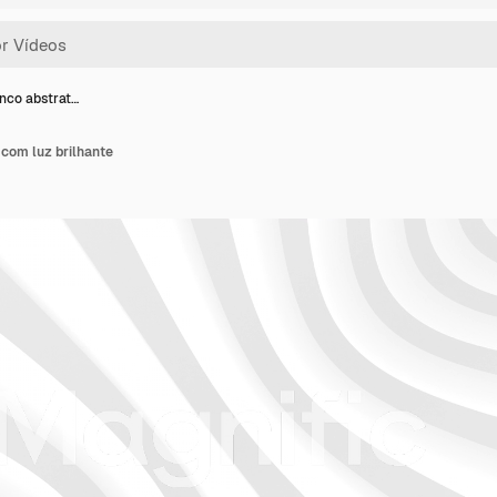
nco abstrat…
com luz brilhante