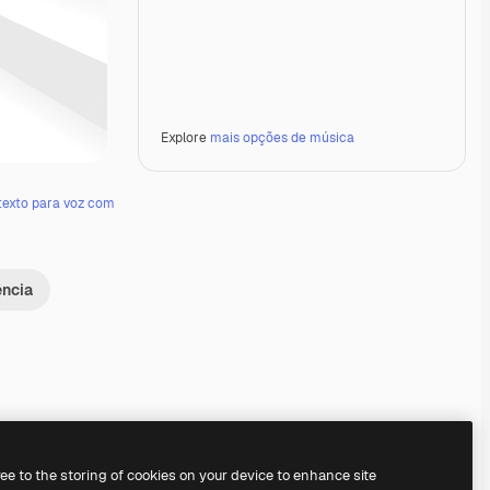
Explore
mais opções de música
texto para voz com
ência
Premium
Premium
Premium
Premium
ree to the storing of cookies on your device to enhance site