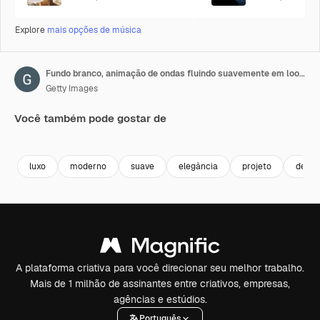
Explore
mais opções de música
Fundo branco, animação de ondas fluindo suavemente em loop contínuo 4K
Getty Images
Você também pode gostar de
Premium
Premium
Premium
Premium
luxo
moderno
suave
elegância
projeto
decor
A plataforma criativa para você direcionar seu melhor trabalho.
Mais de 1 milhão de assinantes entre criativos, empresas,
agências e estúdios.
Português