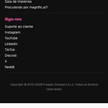
Sala de imprensa
Procurando por magnific.ai?
Siga-nos
Suporte ao cliente
Instagram
YouTube
LinkedIn
TikTok
Discord
X
Reddit
Copyright © 2010-
2026
Freepik Company S.L.U.
Todos os direitos
reservados
.