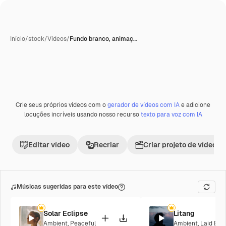
Início
/
stock
/
Vídeos
/
Fundo branco, animaç…
Crie seus próprios vídeos com o
gerador de vídeos com IA
e adicione
Premium
locuções incríveis usando nosso recurso
texto para voz com IA
Editar vídeo
Recriar
Criar projeto de vídeo
Músicas sugeridas para este vídeo
Solar Eclipse
Litang
Ambient
,
Peaceful
Ambient
,
Laid Bac