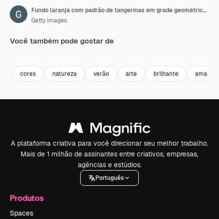
Fundo laranja com padrão de tangerinas em grade geométrica. Animação simples e contínua de frutas da natureza com gráficos em movimento
Getty Images
Você também pode gostar de
Premium
Premium
Premium
Premium
cores
natureza
verão
arte
brilhante
amarelo
A plataforma criativa para você direcionar seu melhor trabalho.
Mais de 1 milhão de assinantes entre criativos, empresas,
agências e estúdios.
Português
Produtos
Spaces