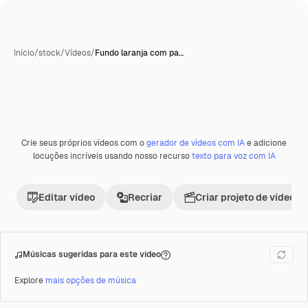
Início
/
stock
/
Vídeos
/
Fundo laranja com pa…
Crie seus próprios vídeos com o
gerador de vídeos com IA
e adicione
Premium
locuções incríveis usando nosso recurso
texto para voz com IA
Editar vídeo
Recriar
Criar projeto de vídeo
Músicas sugeridas para este vídeo
Explore
mais opções de música