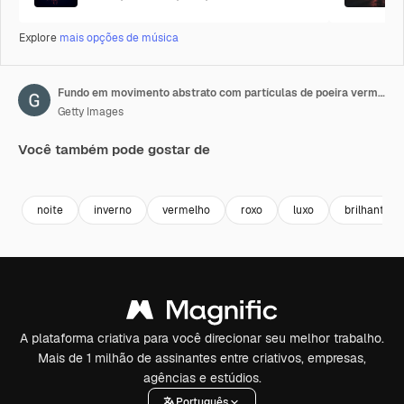
Explore
mais opções de música
Fundo em movimento abstrato com partículas de poeira vermelho-escura e bokeh de luz.
Getty Images
Você também pode gostar de
Premium
Premium
Premium
Premium
Gerado por 
noite
inverno
vermelho
roxo
luxo
brilhante
A plataforma criativa para você direcionar seu melhor trabalho.
Mais de 1 milhão de assinantes entre criativos, empresas,
agências e estúdios.
Português