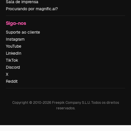
Sala de imprensa
Procurando por magnific.ai?
Siga-nos
Suporte ao cliente
Instagram
YouTube
LinkedIn
TikTok
Discord
X
Reddit
Copyright © 2010-
2026
Freepik Company S.L.U.
Todos os direitos
reservados
.