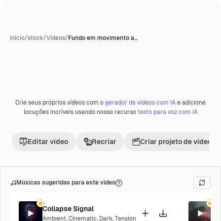
Início
/
stock
/
Vídeos
/
Fundo em movimento a…
Crie seus próprios vídeos com o
gerador de vídeos com IA
e adicione
Premium
locuções incríveis usando nosso recurso
texto para voz com IA
Editar vídeo
Recriar
Criar projeto de vídeo
Músicas sugeridas para este vídeo
Collapse Signal
Sh
Ambient
,
Cinematic
,
Dark
,
Tension
Am