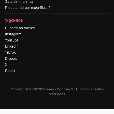
Sala de imprensa
Procurando por magnific.ai?
Siga-nos
Suporte ao cliente
Instagram
YouTube
LinkedIn
TikTok
Discord
X
Reddit
Copyright © 2010-
2026
Freepik Company S.L.U.
Todos os direitos
reservados
.