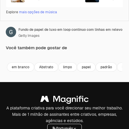
Explore
mais opções de música
Fundo de papel de luxo em loop contínuo com linhas em relevo
Getty Images
Você também pode gostar de
Premium
Premium
Premium
Premium
em branco
Abstrato
limpo
papel
padrão
list
A plataforma criativa para você direcionar seu melhor trabalho.
Mais de 1 milhão de assinantes entre criativos, empresas,
agências e estúdios.
Português