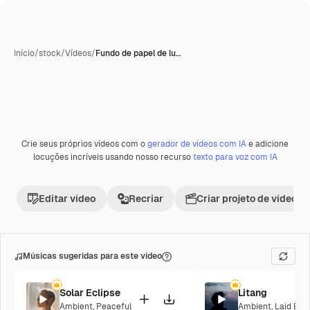
Início
/
stock
/
Vídeos
/
Fundo de papel de lu…
Crie seus próprios vídeos com o
gerador de vídeos com IA
e adicione
Premium
locuções incríveis usando nosso recurso
texto para voz com IA
Editar vídeo
Recriar
Criar projeto de vídeo
Músicas sugeridas para este vídeo
Solar Eclipse
Litang
Ambient
,
Peaceful
Ambient
,
Laid Bac