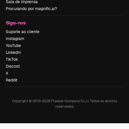
Sala de imprensa
Procurando por magnific.ai?
Siga-nos
Suporte ao cliente
Instagram
YouTube
LinkedIn
TikTok
Discord
X
Reddit
Copyright © 2010-
2026
Freepik Company S.L.U.
Todos os direitos
reservados
.