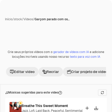
Início
/
stock
/
Vídeos
/
Garçom parado com os…
Crie seus próprios vídeos com o
gerador de vídeos com IA
e adicione
Premium
locuções incríveis usando nosso recurso
texto para voz com IA
Editar vídeo
Recriar
Criar projeto de vídeo
Músicas sugeridas para este vídeo
Breathe This Sweet Moment
Jazz
,
Lofi
,
Laid Back
,
Peaceful
,
Sentimental