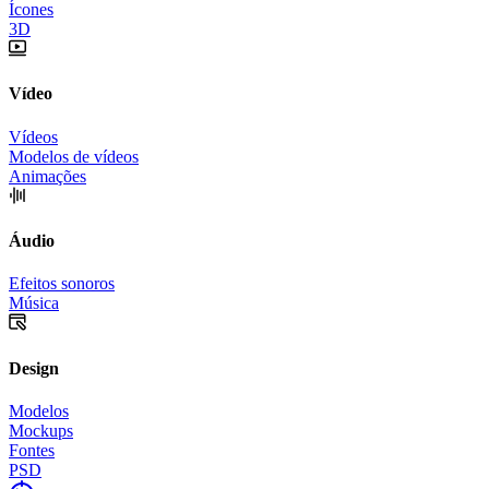
Ícones
3D
Vídeo
Vídeos
Modelos de vídeos
Animações
Áudio
Efeitos sonoros
Música
Design
Modelos
Mockups
Fontes
PSD