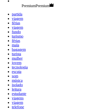
Premium
Premium
partida
viagem
férias
viagem
fundo
turismo
férias
mala
bagagem
turista
mulher
jovem
tecnologia
escuta
som
música
isolado
leitura
estudante
viagens
viagem
telefone