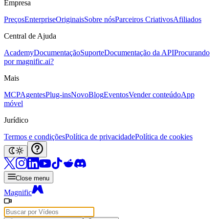
Empresa
Preços
Enterprise
Originais
Sobre nós
Parceiros Criativos
Afiliados
Central de Ajuda
Academy
Documentação
Suporte
Documentação da API
Procurando
por magnific.ai?
Mais
MCP
Agentes
Plug-ins
Novo
Blog
Eventos
Vender conteúdo
App
móvel
Jurídico
Termos e condições
Política de privacidade
Política de cookies
Close menu
Magnific