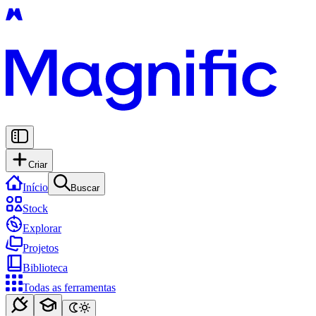
Criar
Início
Buscar
Stock
Explorar
Projetos
Biblioteca
Todas as ferramentas