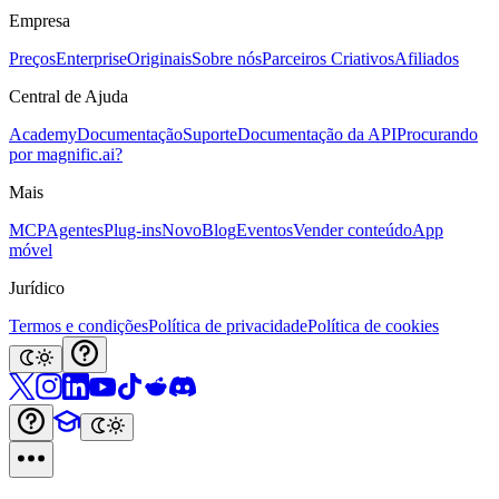
Empresa
Preços
Enterprise
Originais
Sobre nós
Parceiros Criativos
Afiliados
Central de Ajuda
Academy
Documentação
Suporte
Documentação da API
Procurando
por magnific.ai?
Mais
MCP
Agentes
Plug-ins
Novo
Blog
Eventos
Vender conteúdo
App
móvel
Jurídico
Termos e condições
Política de privacidade
Política de cookies