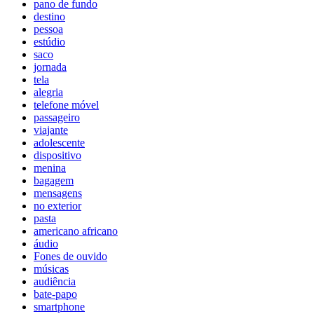
pano de fundo
destino
pessoa
estúdio
saco
jornada
tela
alegria
telefone móvel
passageiro
viajante
adolescente
dispositivo
menina
bagagem
mensagens
no exterior
pasta
americano africano
áudio
Fones de ouvido
músicas
audiência
bate-papo
smartphone