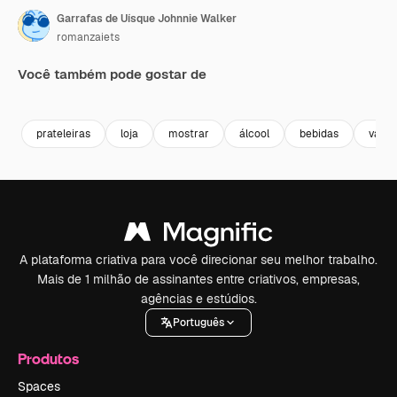
Garrafas de Uísque Johnnie Walker
romanzaiets
Você também pode gostar de
Premium
Premium
Premium
Premium
prateleiras
loja
mostrar
álcool
bebidas
varej
A plataforma criativa para você direcionar seu melhor trabalho.
Mais de 1 milhão de assinantes entre criativos, empresas,
agências e estúdios.
Português
Produtos
Spaces