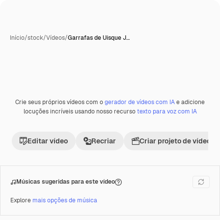
Início
/
stock
/
Vídeos
/
Garrafas de Uísque J…
Crie seus próprios vídeos com o
gerador de vídeos com IA
e adicione
Premium
locuções incríveis usando nosso recurso
texto para voz com IA
Editar vídeo
Recriar
Criar projeto de vídeo
Músicas sugeridas para este vídeo
Explore
mais opções de música