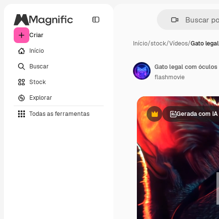
Criar
Início
/
stock
/
Vídeos
/
Gato lega
Início
Buscar
Gato legal com óculos 
flashmovie
Stock
Explorar
Todas as ferramentas
Gerada com IA
Premium