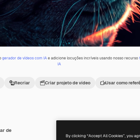
 o
gerador de vídeos com IA
e adicione locuções incríveis usando nosso recurso
IA
Recriar
Criar projeto de vídeo
Usar como refer
ar de
Premium
Premium
Gerado por IA
By clicking “Accept All Cookies”, you ag