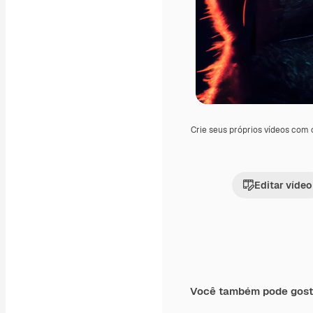
Crie seus próprios vídeos com
Editar vídeo
Você também pode gost
Premium
Premium