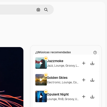
Pesquisar por imagem
Buscar
Músicas recomendadas
Jazzmoke
Jazz
,
Lounge
,
Groovy
,
Laid Back
,
Elegant
Golden Skies
Electronic
,
Lounge
,
Corporate
,
Groovy
,
Laid 
Opulent Night
Lounge
,
RnB
,
Groovy
,
Upbeat