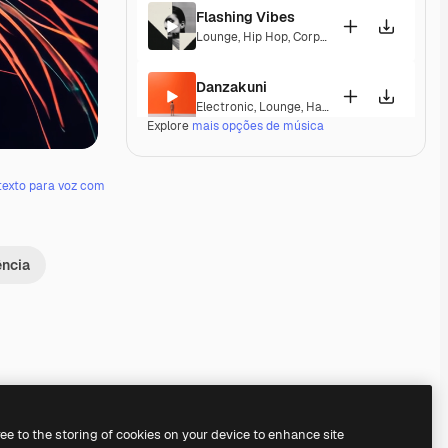
Flashing Vibes
Lounge
,
Hip Hop
,
Corporate
,
Groovy
,
Laid Bac
Danzakuni
Electronic
,
Lounge
,
Happy
,
Groovy
,
Laid Back
Explore
mais opções de música
Third Floor
Jazz
,
Electronic
,
Lounge
,
Groovy
,
Laid Back
,
S
texto para voz com
Operation Lifesaver
Jazz
,
Lounge
,
Groovy
,
Laid Back
ência
Canela Cream
Jazz
,
Lounge
,
Groovy
,
Laid Back
,
Elegant
Dreamtone Bloom
Jazz
,
Electronic
,
Lounge
,
Corporate
,
Groovy
,
Premium
Premium
Gerado por IA
Premium
Premium
ree to the storing of cookies on your device to enhance site