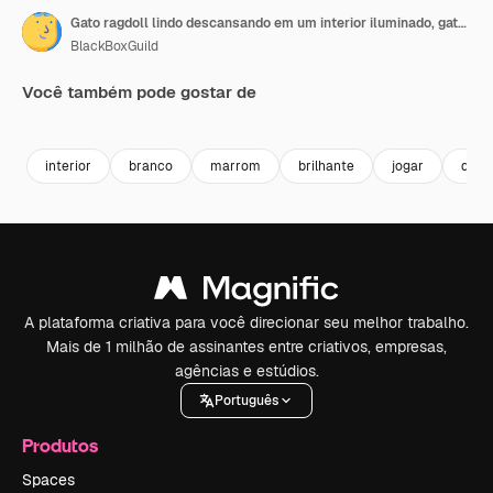
Gato ragdoll lindo descansando em um interior iluminado, gato fofo com olhos azuis em câmera lenta, de raça pura.
BlackBoxGuild
Você também pode gostar de
Premium
Premium
Premium
Premium
interior
branco
marrom
brilhante
jogar
dent
A plataforma criativa para você direcionar seu melhor trabalho.
Mais de 1 milhão de assinantes entre criativos, empresas,
agências e estúdios.
Português
Produtos
Spaces