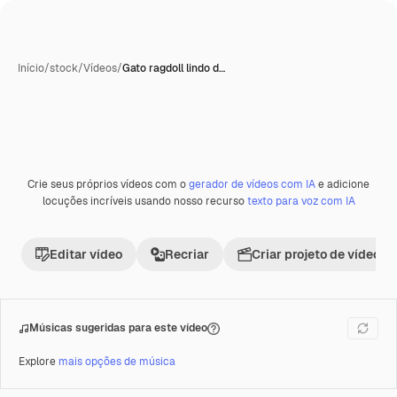
Início
/
stock
/
Vídeos
/
Gato ragdoll lindo d…
Crie seus próprios vídeos com o
gerador de vídeos com IA
e adicione
Premium
locuções incríveis usando nosso recurso
texto para voz com IA
Editar vídeo
Recriar
Criar projeto de vídeo
Músicas sugeridas para este vídeo
Explore
mais opções de música