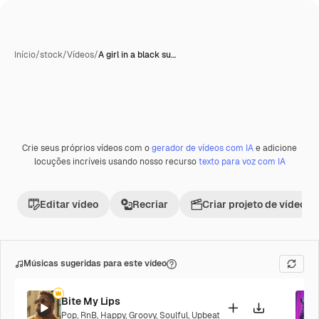
Início
/
stock
/
Vídeos
/
A girl in a black su…
Crie seus próprios vídeos com o
gerador de vídeos com IA
e adicione
Premium
locuções incríveis usando nosso recurso
texto para voz com IA
Editar vídeo
Recriar
Criar projeto de vídeo
Músicas sugeridas para este vídeo
Bite My Lips
Pop
,
RnB
,
Happy
,
Groovy
,
Soulful
,
Upbeat