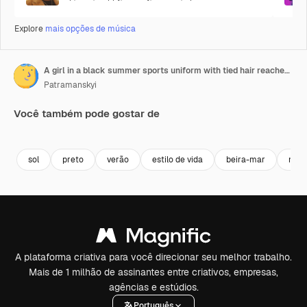
Explore
mais opções de música
A girl in a black summer sports uniform with tied hair reaches for her right leg while stretching on the Red Carpet on the Sunny
Patramanskyi
Você também pode gostar de
Premium
Premium
Premium
Premium
sol
preto
verão
estilo de vida
beira-mar
man
A plataforma criativa para você direcionar seu melhor trabalho.
Mais de 1 milhão de assinantes entre criativos, empresas,
agências e estúdios.
Português