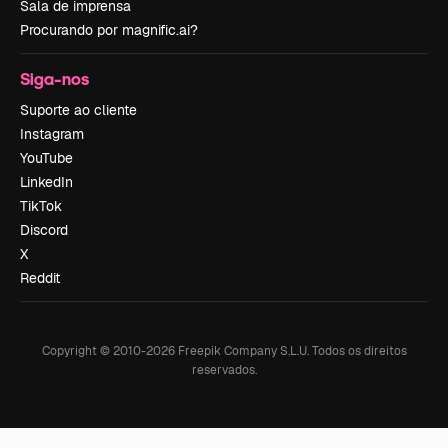
Sala de imprensa
Procurando por magnific.ai?
Siga-nos
Suporte ao cliente
Instagram
YouTube
LinkedIn
TikTok
Discord
X
Reddit
Copyright © 2010-
2026
Freepik Company S.L.U.
Todos os direitos
reservados
.