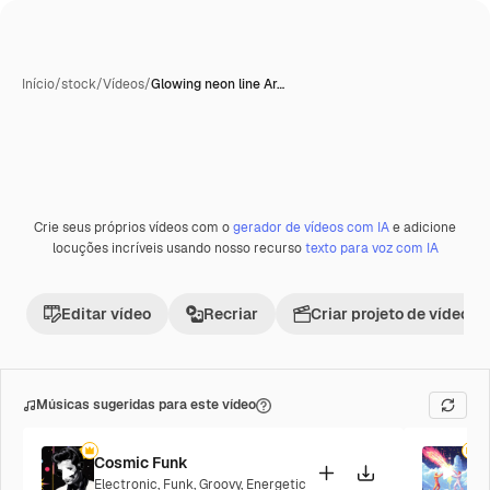
Início
/
stock
/
Vídeos
/
Glowing neon line Ar…
Crie seus próprios vídeos com o
gerador de vídeos com IA
e adicione
Premium
locuções incríveis usando nosso recurso
texto para voz com IA
Editar vídeo
Recriar
Criar projeto de vídeo
Músicas sugeridas para este vídeo
Cosmic Funk
F
Electronic
,
Funk
,
Groovy
,
Energetic
P