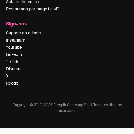
Sala de imprensa
Procurando por magnific.ai?
Siga-nos
Suporte ao cliente
Instagram
YouTube
LinkedIn
TikTok
Discord
X
Reddit
Copyright © 2010-
2026
Freepik Company S.L.U.
Todos os direitos
reservados
.