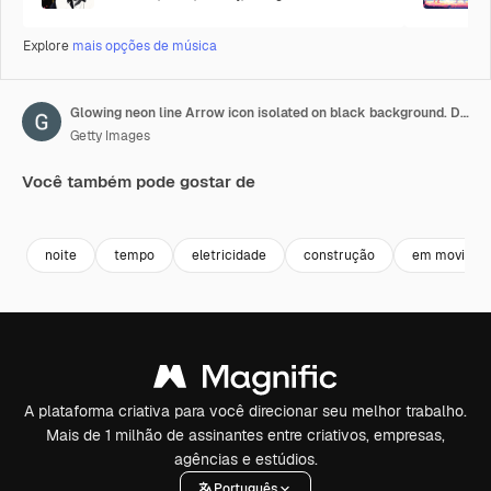
Explore
mais opções de música
Glowing neon line Arrow icon isolated on black background. Direction Arrowhead symbol. Motion graphics
Getty Images
Você também pode gostar de
Premium
Premium
Premium
Premium
noite
tempo
eletricidade
construção
em movimen
A plataforma criativa para você direcionar seu melhor trabalho.
Mais de 1 milhão de assinantes entre criativos, empresas,
agências e estúdios.
Português