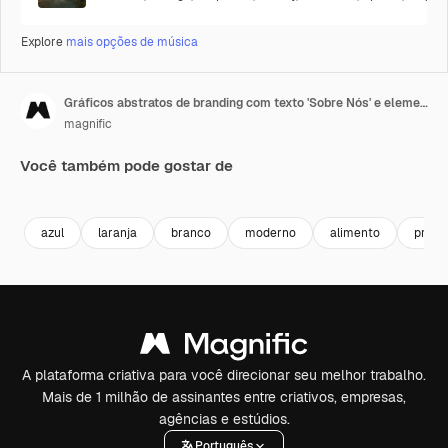
Explore
mais opções de música
Gráficos abstratos de branding com texto 'Sobre Nós' e elementos criativos
magnific
Você também pode gostar de
Premium
Premium
azul
laranja
branco
moderno
alimento
proje
A plataforma criativa para você direcionar seu melhor trabalho.
Mais de 1 milhão de assinantes entre criativos, empresas,
agências e estúdios.
Português