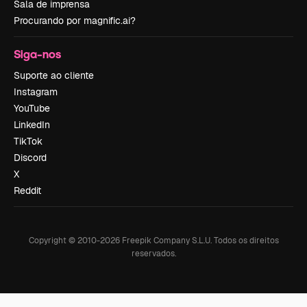
Sala de imprensa
Procurando por magnific.ai?
Siga-nos
Suporte ao cliente
Instagram
YouTube
LinkedIn
TikTok
Discord
X
Reddit
Copyright © 2010-
2026
Freepik Company S.L.U.
Todos os direitos
reservados
.