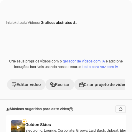
Início
/
stock
/
Vídeos
/
Gráficos abstratos d…
Crie seus próprios vídeos com o
gerador de vídeos com IA
e adicione
Premium
locuções incríveis usando nosso recurso
texto para voz com IA
Editar vídeo
Recriar
Criar projeto de vídeo
Músicas sugeridas para este vídeo
Golden Skies
Electronic
,
Lounge
,
Corporate
,
Groovy
,
Laid Back
,
Upbeat
,
Elegan