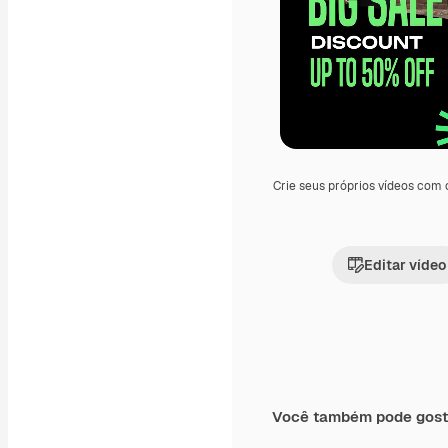
Crie seus próprios vídeos com
Editar vídeo
Você também pode gost
Premium
Premium