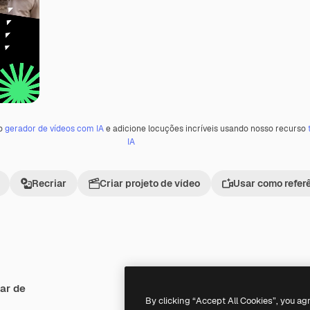
 o
gerador de vídeos com IA
e adicione locuções incríveis usando nosso recurso
IA
Recriar
Criar projeto de vídeo
Usar como refer
ar de
By clicking “Accept All Cookies”, you ag