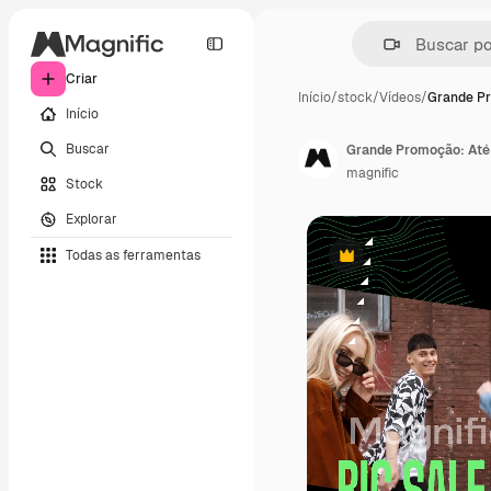
Criar
Início
/
stock
/
Vídeos
/
Grande P
Início
Buscar
Grande Promoção: Até
magnific
Stock
Explorar
Todas as ferramentas
Premium