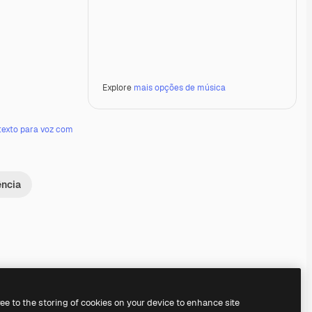
Explore
mais opções de música
texto para voz com
ência
Premium
Premium
ree to the storing of cookies on your device to enhance site