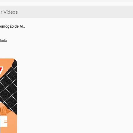
romoção de M…
Moda