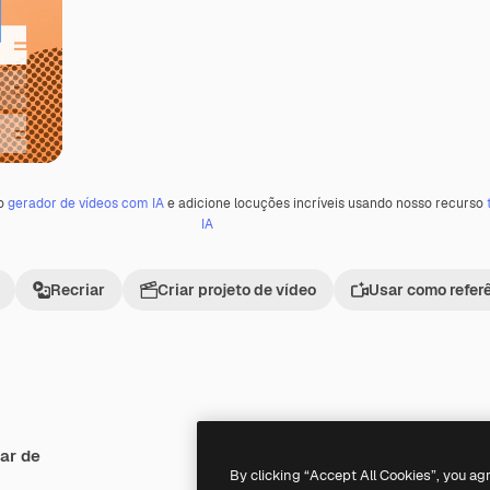
 o
gerador de vídeos com IA
e adicione locuções incríveis usando nosso recurso
IA
Recriar
Criar projeto de vídeo
Usar como refer
ar de
By clicking “Accept All Cookies”, you ag