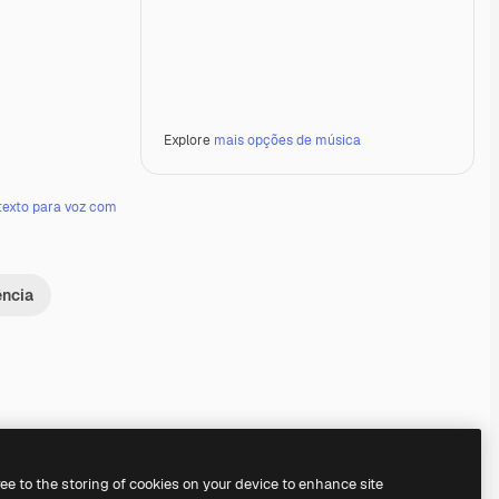
Explore
mais opções de música
texto para voz com
ência
Premium
Premium
ree to the storing of cookies on your device to enhance site