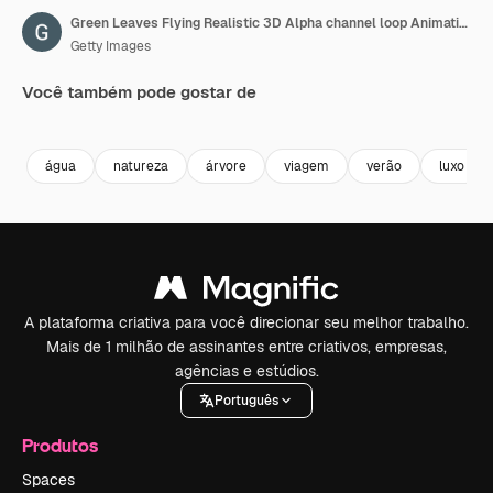
Green Leaves Flying Realistic 3D Alpha channel loop Animation Slow Motion Background.
Getty Images
Você também pode gostar de
Premium
Premium
Premium
Premium
água
natureza
árvore
viagem
verão
luxo
A plataforma criativa para você direcionar seu melhor trabalho.
Mais de 1 milhão de assinantes entre criativos, empresas,
agências e estúdios.
Português
Produtos
Spaces