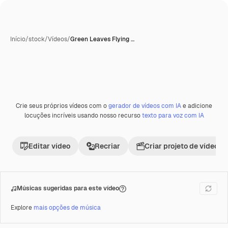
Início
/
stock
/
Vídeos
/
Green Leaves Flying …
Crie seus próprios vídeos com o
gerador de vídeos com IA
e adicione
Premium
locuções incríveis usando nosso recurso
texto para voz com IA
Editar vídeo
Recriar
Criar projeto de vídeo
Músicas sugeridas para este vídeo
Explore
mais opções de música