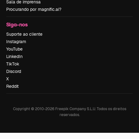
Sala de imprensa
Procurando por magnific.ai?
Siga-nos
Suporte ao cliente
Instagram
YouTube
LinkedIn
TikTok
Discord
X
Reddit
Copyright © 2010-
2026
Freepik Company S.L.U.
Todos os direitos
reservados
.