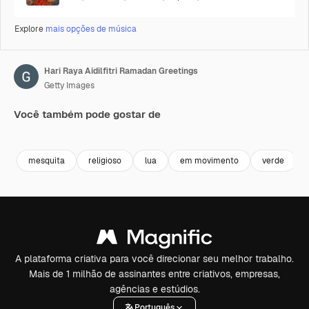
Explore
mais opções de música
Hari Raya Aidilfitri Ramadan Greetings
Getty Images
Você também pode gostar de
Premium
Premium
Premium
Premium
mesquita
religioso
lua
em movimento
verde
A plataforma criativa para você direcionar seu melhor trabalho.
Mais de 1 milhão de assinantes entre criativos, empresas,
agências e estúdios.
Português