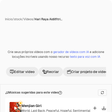
Início
/
stock
/
Vídeos
/
Hari Raya Aidilfitri…
Crie seus próprios vídeos com o
gerador de vídeos com IA
e adicione
Premium
locuções incríveis usando nosso recurso
texto para voz com IA
Editar vídeo
Recriar
Criar projeto de vídeo
Músicas sugeridas para este vídeo
Menjian Girl
World
,
Laid Back
,
Peaceful
,
Hopeful
,
Sentimental