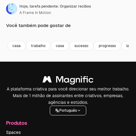
Hoje, tarefa pendente: Organizar recibos
A Frame In Motion
Você também pode gostar de
Premium
Premium
Premium
Premium
casa
trabalho
casa
sucesso
progresso
lapto
A plataforma criativa para você direcionar seu melhor trabalho.
Mais de 1 milhão de assinantes entre criativos, empresas,
agências e estúdios.
Português
Produtos
Spaces