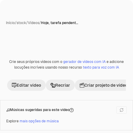
Início
/
stock
/
Vídeos
/
Hoje, tarefa pendent…
Crie seus próprios vídeos com o
gerador de vídeos com IA
e adicione
Premium
locuções incríveis usando nosso recurso
texto para voz com IA
Editar vídeo
Recriar
Criar projeto de vídeo
Músicas sugeridas para este vídeo
Explore
mais opções de música