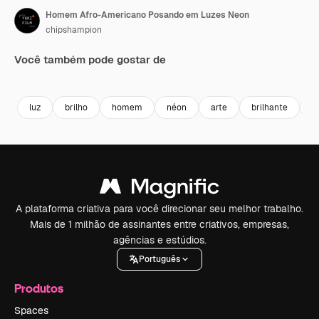
Homem Afro-Americano Posando em Luzes Neon
chipshampion
Você também pode gostar de
Premium
Premium
Premium
Premium
luz
brilho
homem
néon
arte
brilhante
e
A plataforma criativa para você direcionar seu melhor trabalho.
Mais de 1 milhão de assinantes entre criativos, empresas,
agências e estúdios.
Português
Produtos
Spaces