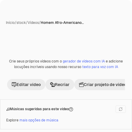
Início
/
stock
/
Vídeos
/
Homem Afro-Americano…
Crie seus próprios vídeos com o
gerador de vídeos com IA
e adicione
Premium
locuções incríveis usando nosso recurso
texto para voz com IA
Editar vídeo
Recriar
Criar projeto de vídeo
Músicas sugeridas para este vídeo
Explore
mais opções de música