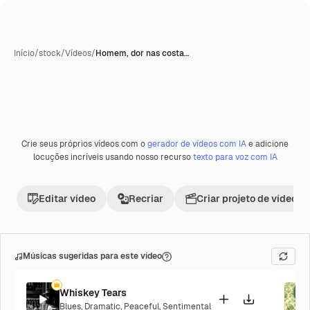
Início
/
stock
/
Vídeos
/
Homem, dor nas costa…
Crie seus próprios vídeos com o
gerador de vídeos com IA
e adicione
Premium
locuções incríveis usando nosso recurso
texto para voz com IA
Editar vídeo
Recriar
Criar projeto de vídeo
Músicas sugeridas para este vídeo
Whiskey Tears
Blues
,
Dramatic
,
Peaceful
,
Sentimental