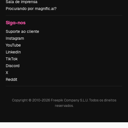
Sala de imprensa
Procurando por magnific.ai?
Siga-nos
Suporte ao cliente
Instagram
YouTube
LinkedIn
TikTok
Discord
X
Reddit
Copyright © 2010-
2026
Freepik Company S.L.U.
Todos os direitos
reservados
.