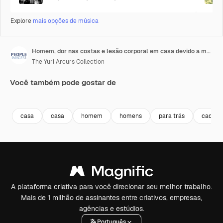
Explore
mais opções de música
Homem, dor nas costas e lesão corporal em casa devido a má postura
The Yuri Arcurs Collection
Você também pode gostar de
Premium
Premium
Premium
Premium
casa
casa
homem
homens
para trás
cadeira
A plataforma criativa para você direcionar seu melhor trabalho.
Mais de 1 milhão de assinantes entre criativos, empresas,
agências e estúdios.
Português