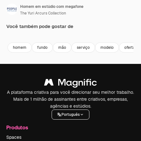
Homem em estúdio com megafone
The Yuri Arcurs Collection
Você também pode gostar de
Premium
Premium
Premium
Premium
homem
fundo
mão
serviço
modelo
oferta
A plataforma criativa para você direcionar seu melhor trabalho.
Mais de 1 milhão de assinantes entre criativos, empresas,
agências e estúdios.
Português
Produtos
Spaces