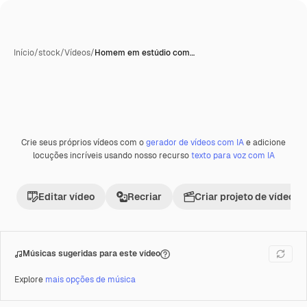
Início
/
stock
/
Vídeos
/
Homem em estúdio com…
Crie seus próprios vídeos com o
gerador de vídeos com IA
e adicione
Premium
locuções incríveis usando nosso recurso
texto para voz com IA
Editar vídeo
Recriar
Criar projeto de vídeo
Músicas sugeridas para este vídeo
Explore
mais opções de música