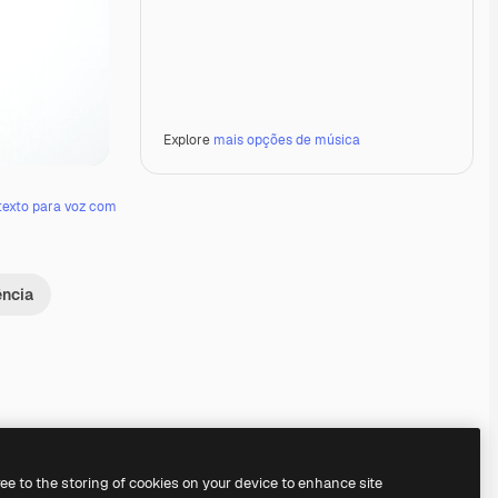
Explore
mais opções de música
texto para voz com
ência
Premium
Premium
Premium
Premium
ree to the storing of cookies on your device to enhance site