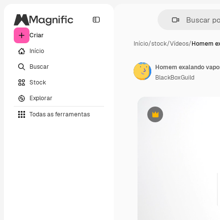
Criar
Início
/
stock
/
Vídeos
/
Homem ex
Início
Buscar
Homem exalando vapor
BlackBoxGuild
Stock
Explorar
Todas as ferramentas
Premium