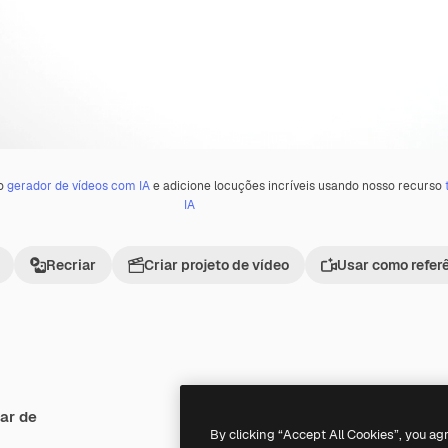
 o
gerador de vídeos com IA
e adicione locuções incríveis usando nosso recurso
IA
Recriar
Criar projeto de vídeo
Usar como refer
ar de
Premium
Premium
By clicking “Accept All Cookies”, you ag