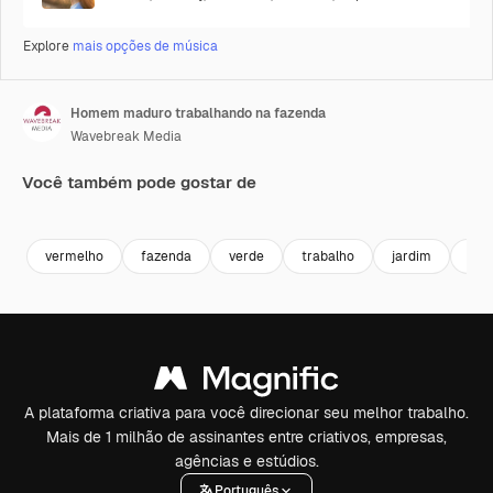
Explore
mais opções de música
Homem maduro trabalhando na fazenda
Wavebreak Media
Você também pode gostar de
Premium
Premium
Premium
Premium
vermelho
fazenda
verde
trabalho
jardim
eco
A plataforma criativa para você direcionar seu melhor trabalho.
Mais de 1 milhão de assinantes entre criativos, empresas,
agências e estúdios.
Português