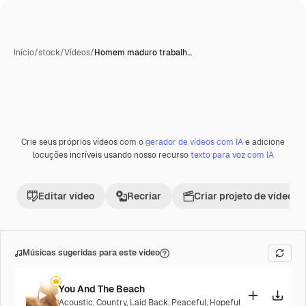
Início
/
stock
/
Vídeos
/
Homem maduro trabalh…
Crie seus próprios vídeos com o
gerador de vídeos com IA
e adicione
Premium
locuções incríveis usando nosso recurso
texto para voz com IA
Editar vídeo
Recriar
Criar projeto de vídeo
Músicas sugeridas para este vídeo
You And The Beach
Acoustic
,
Country
,
Laid Back
,
Peaceful
,
Hopeful