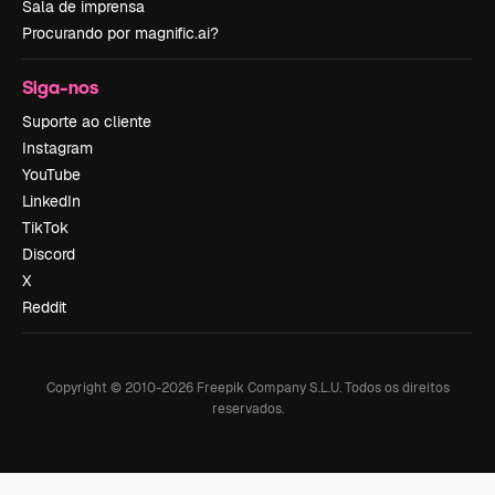
Sala de imprensa
Procurando por magnific.ai?
Siga-nos
Suporte ao cliente
Instagram
YouTube
LinkedIn
TikTok
Discord
X
Reddit
Copyright © 2010-
2026
Freepik Company S.L.U.
Todos os direitos
reservados
.