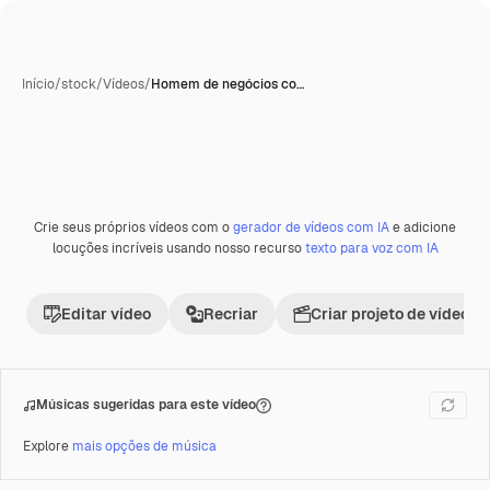
Início
/
stock
/
Vídeos
/
Homem de negócios co…
Crie seus próprios vídeos com o
gerador de vídeos com IA
e adicione
Premium
locuções incríveis usando nosso recurso
texto para voz com IA
Editar vídeo
Recriar
Criar projeto de vídeo
Músicas sugeridas para este vídeo
Explore
mais opções de música