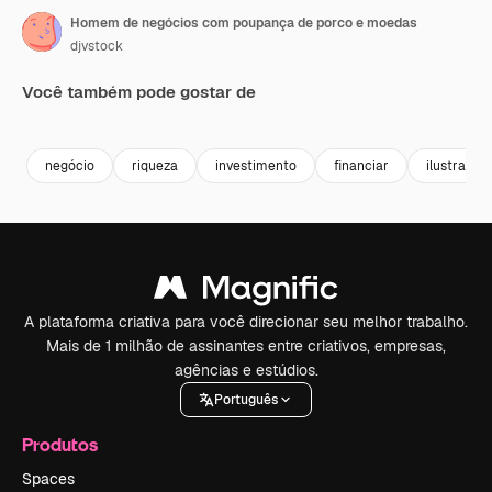
Homem de negócios com poupança de porco e moedas
djvstock
Você também pode gostar de
Premium
Premium
Premium
Premium
negócio
riqueza
investimento
financiar
ilustração
A plataforma criativa para você direcionar seu melhor trabalho.
Mais de 1 milhão de assinantes entre criativos, empresas,
agências e estúdios.
Português
Produtos
Spaces