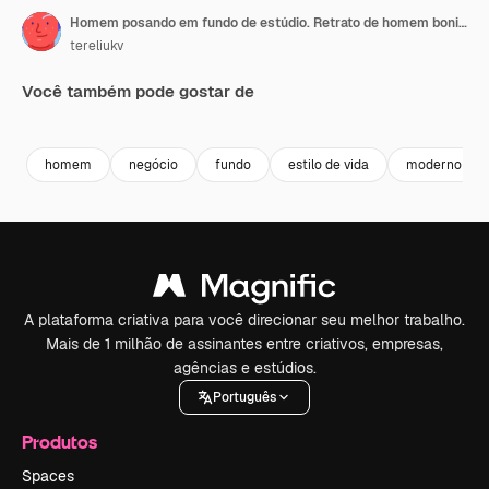
Homem posando em fundo de estúdio. Retrato de homem bonito de óculos
tereliukv
Você também pode gostar de
Premium
Premium
Premium
Premium
homem
negócio
fundo
estilo de vida
moderno
A plataforma criativa para você direcionar seu melhor trabalho.
Mais de 1 milhão de assinantes entre criativos, empresas,
agências e estúdios.
Português
Produtos
Spaces