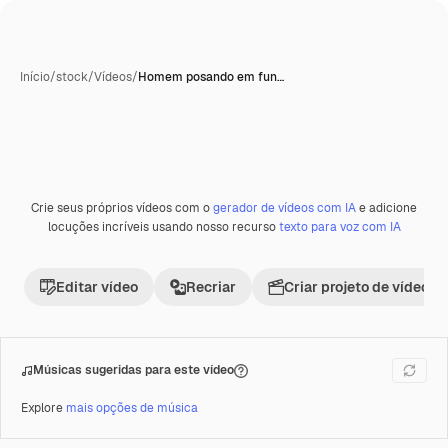
Início
/
stock
/
Vídeos
/
Homem posando em fun…
Crie seus próprios vídeos com o
gerador de vídeos com IA
e adicione
Premium
locuções incríveis usando nosso recurso
texto para voz com IA
Editar vídeo
Recriar
Criar projeto de vídeo
Músicas sugeridas para este vídeo
Explore
mais opções de música