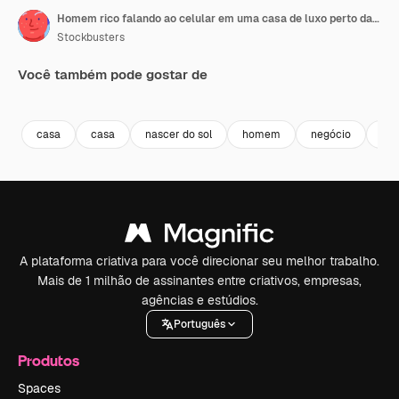
Homem rico falando ao celular em uma casa de luxo perto da piscina.
Stockbusters
Você também pode gostar de
Premium
Premium
Premium
Premium
casa
casa
nascer do sol
homem
negócio
tab
A plataforma criativa para você direcionar seu melhor trabalho.
Mais de 1 milhão de assinantes entre criativos, empresas,
agências e estúdios.
Português
Produtos
Spaces