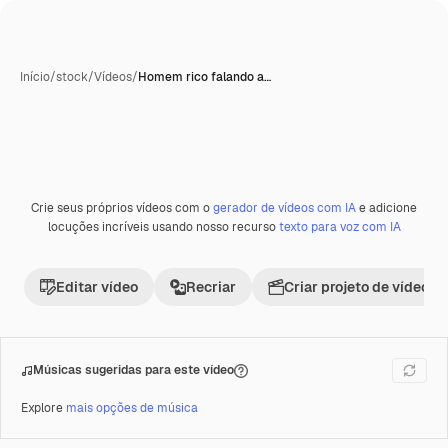
Início
/
stock
/
Vídeos
/
Homem rico falando a…
Crie seus próprios vídeos com o
gerador de vídeos com IA
e adicione
Premium
locuções incríveis usando nosso recurso
texto para voz com IA
Editar vídeo
Recriar
Criar projeto de vídeo
Músicas sugeridas para este vídeo
Explore
mais opções de música