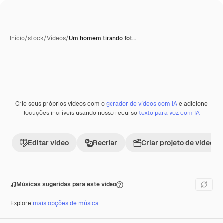
Início
/
stock
/
Vídeos
/
Um homem tirando fot…
Gerada com IA
Crie seus próprios vídeos com o
gerador de vídeos com IA
e adicione
Premium
locuções incríveis usando nosso recurso
texto para voz com IA
Editar vídeo
Recriar
Criar projeto de vídeo
Músicas sugeridas para este vídeo
Explore
mais opções de música