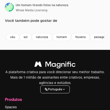
Um homem tirando fotos na natureza
Whale Media Licensing
Você também pode gostar de
Premium
Premium
Gerado por IA
Premium
Premium
céu
sol
natureza
homem
Nuvens
paisagem
A plataforma criativa para você direcionar seu melhor trabalho.
Mais de 1 milhão de assinantes entre criativos, empresas,
agências e estúdios.
Português
Produtos
Spaces