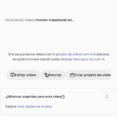
Início
/
stock
/
Vídeos
/
Homem trabalhando em…
Crie seus próprios vídeos com o
gerador de vídeos com IA
e adicione
Premium
locuções incríveis usando nosso recurso
texto para voz com IA
Editar vídeo
Recriar
Criar projeto de vídeo
Músicas sugeridas para este vídeo
Explore
mais opções de música