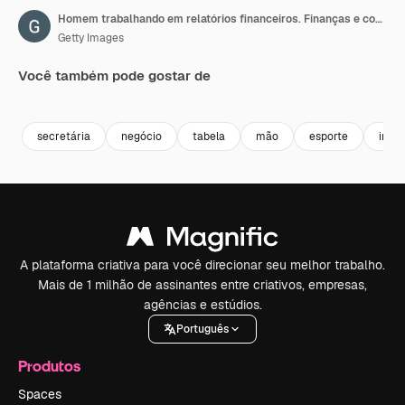
Homem trabalhando em relatórios financeiros. Finanças e contabilidade, planejamento orçamentário da empresa.
Getty Images
Você também pode gostar de
Premium
Premium
Premium
Premium
secretária
negócio
tabela
mão
esporte
inve
A plataforma criativa para você direcionar seu melhor trabalho.
Mais de 1 milhão de assinantes entre criativos, empresas,
agências e estúdios.
Português
Produtos
Spaces