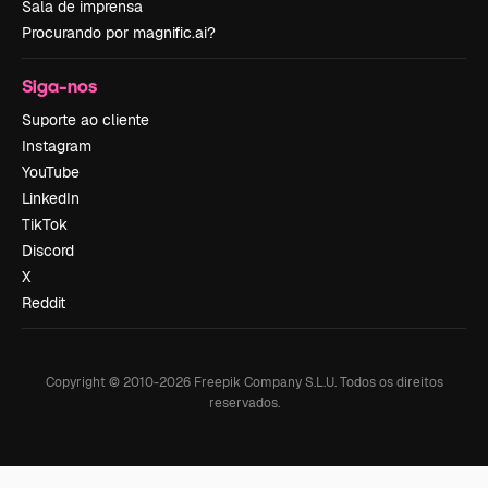
Sala de imprensa
Procurando por magnific.ai?
Siga-nos
Suporte ao cliente
Instagram
YouTube
LinkedIn
TikTok
Discord
X
Reddit
Copyright © 2010-
2026
Freepik Company S.L.U.
Todos os direitos
reservados
.