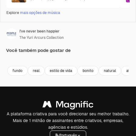
Explore
mais opções de música
I've never been happier
The Yuri Arcurs Collection
Você também pode gostar de
Premium
Premium
Premium
Premium
fundo
real
estilo de vida
bonito
natural
atrae
A plataforma criativa para você direcionar seu melhor trabalho.
Mais de 1 milhão de assinantes entre criativos, empresas,
agências e estúdios.
Português