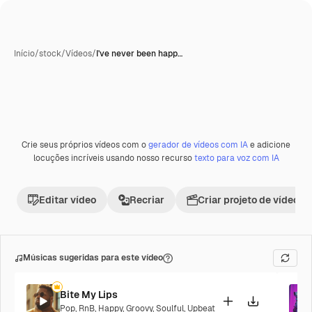
Início
/
stock
/
Vídeos
/
I've never been happ…
Crie seus próprios vídeos com o
gerador de vídeos com IA
e adicione
Premium
locuções incríveis usando nosso recurso
texto para voz com IA
Editar vídeo
Recriar
Criar projeto de vídeo
Músicas sugeridas para este vídeo
Bite My Lips
Pop
,
RnB
,
Happy
,
Groovy
,
Soulful
,
Upbeat