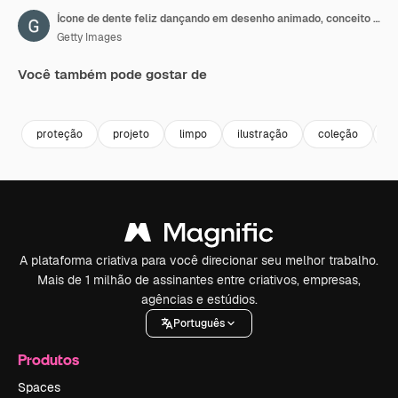
Ícone de dente feliz dançando em desenho animado, conceito de dentes saudáveis, loop em fundo azul
Getty Images
Você também pode gostar de
Premium
Premium
Premium
Premium
proteção
projeto
limpo
ilustração
coleção
o
A plataforma criativa para você direcionar seu melhor trabalho.
Mais de 1 milhão de assinantes entre criativos, empresas,
agências e estúdios.
Português
Produtos
Spaces