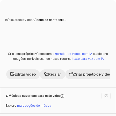
Início
/
stock
/
Vídeos
/
Ícone de dente feliz…
Crie seus próprios vídeos com o
gerador de vídeos com IA
e adicione
Premium
locuções incríveis usando nosso recurso
texto para voz com IA
Editar vídeo
Recriar
Criar projeto de vídeo
Músicas sugeridas para este vídeo
Explore
mais opções de música