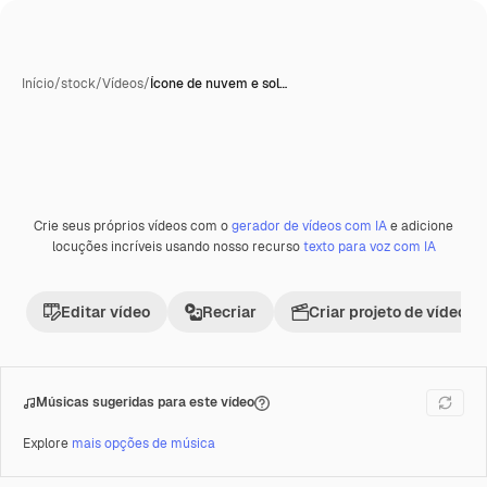
Início
/
stock
/
Vídeos
/
Ícone de nuvem e sol…
Gerada com IA
Crie seus próprios vídeos com o
gerador de vídeos com IA
e adicione
Premium
locuções incríveis usando nosso recurso
texto para voz com IA
Editar vídeo
Recriar
Criar projeto de vídeo
Músicas sugeridas para este vídeo
Explore
mais opções de música