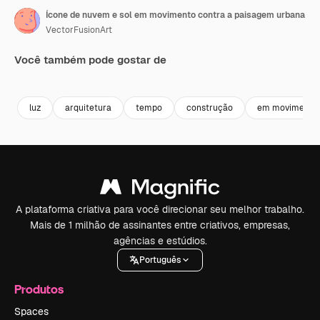
Ícone de nuvem e sol em movimento contra a paisagem urbana
VectorFusionArt
Você também pode gostar de
Premium
Premium
Gerado por IA
Premium
Premium
luz
arquitetura
tempo
construção
em movimento
A plataforma criativa para você direcionar seu melhor trabalho.
Mais de 1 milhão de assinantes entre criativos, empresas,
agências e estúdios.
Português
Produtos
Spaces