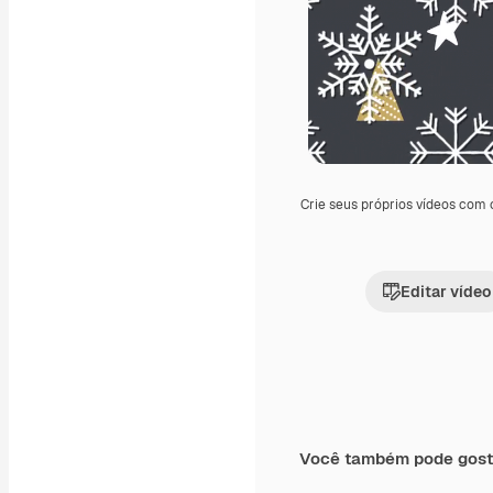
Crie seus próprios vídeos com
Editar vídeo
Você também pode gost
Premium
Premium
Gerado por IA