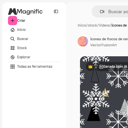
Criar
Início
/
stock
/
Vídeos
/
Ícones de 
Início
Buscar
VectorFusionArt
Stock
Explorar
Todas as ferramentas
Gerada com IA
Premium