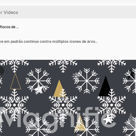
flocos de …
Ícones de flocos de neve em padrão contínuo contra múltiplos ícones de árvores de Natal em fundo cinza