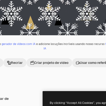
 o
gerador de vídeos com IA
e adicione locuções incríveis usando nosso recurso
IA
Recriar
Criar projeto de vídeo
Usar como refer
ar de
Premium
Premium
By clicking “Accept All Cookies”, you ag