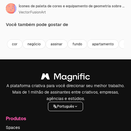
Ícones de paleta de cores e equipamento de geometria sobre um ícone de telescópio em um papel pautado branco
VectorFusionArt
Você também pode gostar de
Premium
Premium
Gerado por IA
Premium
Premium
Gerado por 
cor
negócio
assinar
fundo
apartamento
linh
A plataforma criativa para você direcionar seu melhor trabalho.
Mais de 1 milhão de assinantes entre criativos, empresas,
agências e estúdios.
Português
Produtos
Spaces