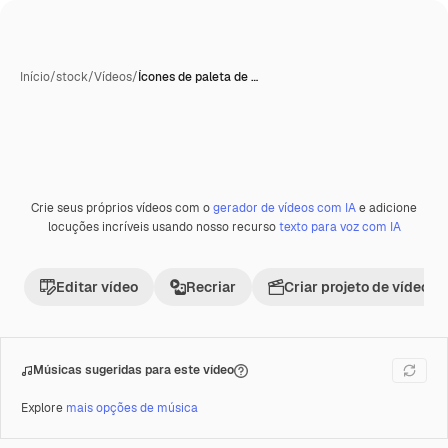
Início
/
stock
/
Vídeos
/
Ícones de paleta de …
Gerada com IA
Crie seus próprios vídeos com o
gerador de vídeos com IA
e adicione
Premium
locuções incríveis usando nosso recurso
texto para voz com IA
Editar vídeo
Recriar
Criar projeto de vídeo
Músicas sugeridas para este vídeo
Explore
mais opções de música