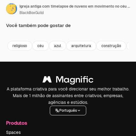
Igreja antiga com timelapse de nuvens em movimento no céu no Brasil.
BlackBoxGuild
Você também pode gostar de
Premium
Premium
Premium
Premium
religioso
céu
azul
arquitetura
construção
pr
A plataforma criativa para você direcionar seu melhor trabalho.
Mais de 1 milhão de assinantes entre criativos, empresas,
agências e estúdios.
Português
Produtos
Spaces