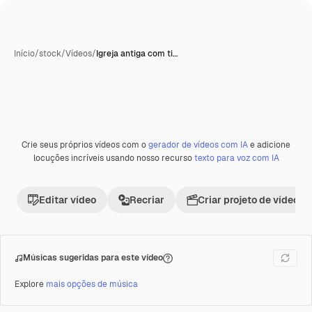
Início
/
stock
/
Vídeos
/
Igreja antiga com ti…
Crie seus próprios vídeos com o
gerador de vídeos com IA
e adicione
Premium
locuções incríveis usando nosso recurso
texto para voz com IA
Editar vídeo
Recriar
Criar projeto de vídeo
Músicas sugeridas para este vídeo
Explore
mais opções de música