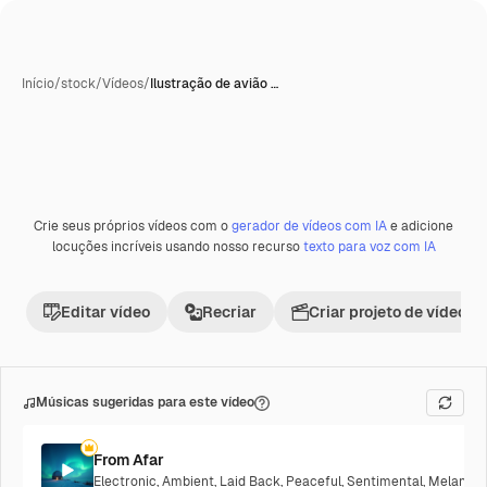
Início
/
stock
/
Vídeos
/
Ilustração de avião …
Crie seus próprios vídeos com o
gerador de vídeos com IA
e adicione
Premium
locuções incríveis usando nosso recurso
texto para voz com IA
Editar vídeo
Recriar
Criar projeto de vídeo
Músicas sugeridas para este vídeo
From Afar
Electronic
,
Ambient
,
Laid Back
,
Peaceful
,
Sentimental
,
Melancho