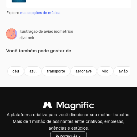
Explore
mais opções de música
Ilustração de avião isométrico
djvstock
Você também pode gostar de
Premium
Premium
Premium
Premium
céu
azul
transporte
aeronave
vôo
avião
A plataforma criativa para você direcionar seu melhor trabalho.
Mais de 1 milhão de assinantes entre criativos, empresas,
agências e estúdios.
Português