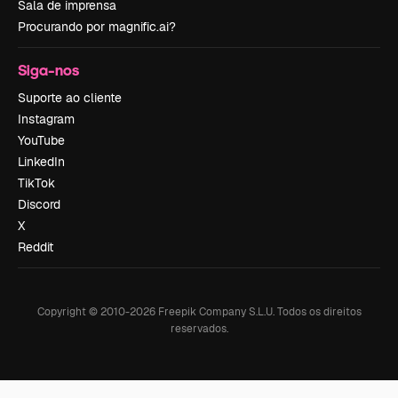
Sala de imprensa
Procurando por magnific.ai?
Siga-nos
Suporte ao cliente
Instagram
YouTube
LinkedIn
TikTok
Discord
X
Reddit
Copyright © 2010-
2026
Freepik Company S.L.U.
Todos os direitos
reservados
.