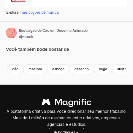
Explore
mais opções de música
Ilustração de Cão em Desenho Animado
djvstock
Você também pode gostar de
Premium
Premium
Premium
Premium
cão
marrom
esboço
desenho
bege
ilustraçã
A plataforma criativa para você direcionar seu melhor trabalho.
Mais de 1 milhão de assinantes entre criativos, empresas,
agências e estúdios.
Português