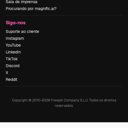
Sala de imprensa
Procurando por magnific.ai?
Siga-nos
Suporte ao cliente
Instagram
YouTube
LinkedIn
TikTok
Discord
X
Reddit
Copyright © 2010-
2026
Freepik Company S.L.U.
Todos os direitos
reservados
.