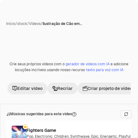
Início
/
stock
/
Vídeos
/
Ilustração de Cão em…
Crie seus próprios vídeos com o
gerador de vídeos com IA
e adicione
Premium
locuções incríveis usando nosso recurso
texto para voz com IA
Editar vídeo
Recriar
Criar projeto de vídeo
Músicas sugeridas para este vídeo
Fighters Game
Pop
,
Electronic
,
Children
,
Synthwave
,
Epic
,
Energetic
,
Playful