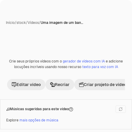
Início
/
stock
/
Vídeos
/
Uma imagem de um ban…
Crie seus próprios vídeos com o
gerador de vídeos com IA
e adicione
Premium
locuções incríveis usando nosso recurso
texto para voz com IA
Editar vídeo
Recriar
Criar projeto de vídeo
Músicas sugeridas para este vídeo
Explore
mais opções de música