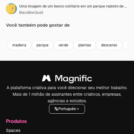
Uma imagem de um banco solitário em um parque repleto de fileiras de pinheiros.
BlackBoxGuild
Você também pode gostar de
Premium
Premium
Premium
Premium
madeira
parque
verde
plantas
descanso
ma
A plataforma criativa para você direcionar seu melhor trabalho.
Mais de 1 milhão de assinantes entre criativos, empresas,
agências e estúdios.
Português
Produtos
Spaces