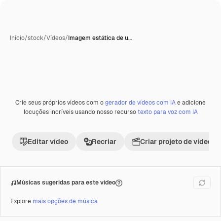
Início
/
stock
/
Vídeos
/
Imagem estática de u…
Crie seus próprios vídeos com o
gerador de vídeos com IA
e adicione
Premium
locuções incríveis usando nosso recurso
texto para voz com IA
Editar vídeo
Recriar
Criar projeto de vídeo
Músicas sugeridas para este vídeo
Explore
mais opções de música