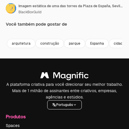
Imagem estática de uma das torres da Plaza de España, Sevilha, em frente à praça principal
BlackBoxGuild
Você também pode gostar de
Premium
Premium
Premium
Premium
arquitetura
construção
parque
Espanha
cidade
A plataforma criativa para você direcionar seu melhor trabalho.
Mais de 1 milhão de assinantes entre criativos, empresas,
agências e estúdios.
Português
Produtos
Spaces