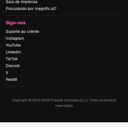
Sala de imprensa
Procurando por magnific.ai?
Siga-nos
Suporte ao cliente
Instagram
YouTube
LinkedIn
TikTok
Discord
X
Reddit
Copyright © 2010-
2026
Freepik Company S.L.U.
Todos os direitos
reservados
.