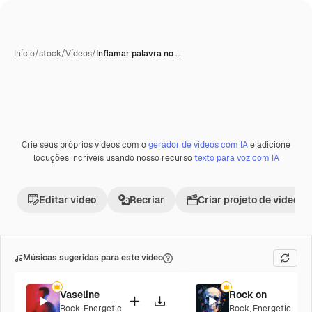
Início
/
stock
/
Vídeos
/
Inflamar palavra no …
Crie seus próprios vídeos com o
gerador de vídeos com IA
e adicione
Premium
locuções incríveis usando nosso recurso
texto para voz com IA
Editar vídeo
Recriar
Criar projeto de vídeo
Músicas sugeridas para este vídeo
Vaseline
Rock on
Rock
,
Energetic
Rock
,
Energetic