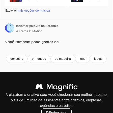
Explore
mais opções de música
Inflamar palavra no Scrabble
A Frame In Motion
Você também pode gostar de
Premium
Premium
Premium
Premium
conselho
brinquedo
de madeira
jogo
letras
b
A plataforma criativa para você direcionar seu melhor trabalho.
Mais de 1 milhão de assinantes entre criativos, empresas,
agências e estúdios.
Português