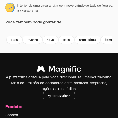
Interior de uma casa antiga com neve caindo do lado de fora em Gouda, Holanda do Sul, Holanda.
BlackBoxGuild
Você também pode gostar de
Premium
Premium
Premium
Premium
Gerado por 
casa
inverno
neve
casa
arquitetura
tempo
A plataforma criativa para você direcionar seu melhor trabalho.
Mais de 1 milhão de assinantes entre criativos, empresas,
agências e estúdios.
Português
Produtos
Spaces