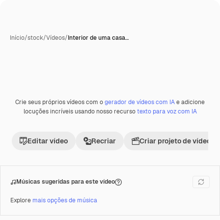
Início
/
stock
/
Vídeos
/
Interior de uma casa…
Crie seus próprios vídeos com o
gerador de vídeos com IA
e adicione
Premium
locuções incríveis usando nosso recurso
texto para voz com IA
Editar vídeo
Recriar
Criar projeto de vídeo
Músicas sugeridas para este vídeo
Explore
mais opções de música