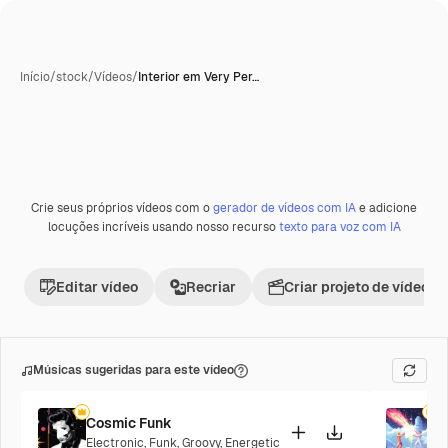
Início
/
stock
/
Vídeos
/
Interior em Very Per…
Crie seus próprios vídeos com o
gerador de vídeos com IA
e adicione
Premium
locuções incríveis usando nosso recurso
texto para voz com IA
Editar vídeo
Recriar
Criar projeto de vídeo
Músicas sugeridas para este vídeo
Cosmic Funk
F
Electronic
,
Funk
,
Groovy
,
Energetic
P