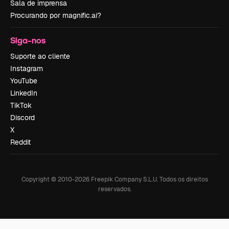
Sala de imprensa
Procurando por magnific.ai?
Siga-nos
Suporte ao cliente
Instagram
YouTube
LinkedIn
TikTok
Discord
X
Reddit
Copyright © 2010-
2026
Freepik Company S.L.U.
Todos os direitos
reservados
.