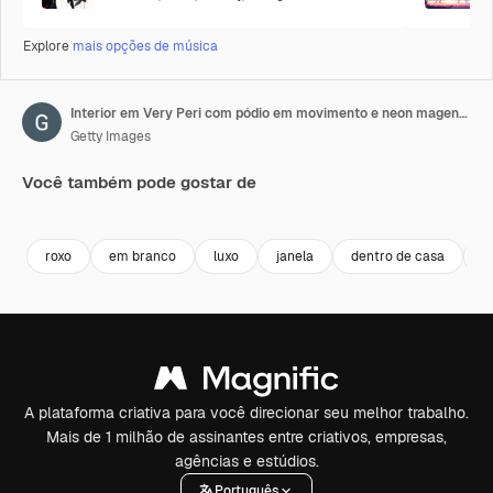
Explore
mais opções de música
Interior em Very Peri com pódio em movimento e neon magenta.
Getty Images
Você também pode gostar de
Premium
Premium
Premium
Premium
roxo
em branco
luxo
janela
dentro de casa
A
A plataforma criativa para você direcionar seu melhor trabalho.
Mais de 1 milhão de assinantes entre criativos, empresas,
agências e estúdios.
Português