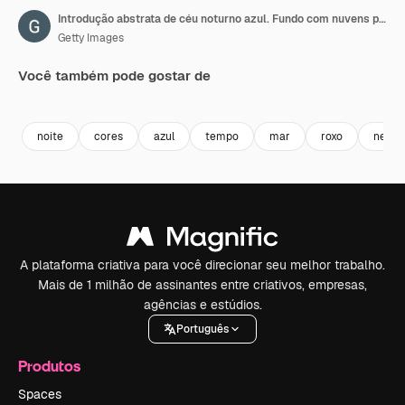
Introdução abstrata de céu noturno azul. Fundo com nuvens para eventos digitais, rede, festa
Getty Images
Você também pode gostar de
Premium
Premium
Premium
Premium
noite
cores
azul
tempo
mar
roxo
negóc
A plataforma criativa para você direcionar seu melhor trabalho.
Mais de 1 milhão de assinantes entre criativos, empresas,
agências e estúdios.
Português
Produtos
Spaces