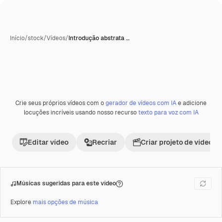
Início
/
stock
/
Vídeos
/
Introdução abstrata …
Crie seus próprios vídeos com o
gerador de vídeos com IA
e adicione
Premium
locuções incríveis usando nosso recurso
texto para voz com IA
Editar vídeo
Recriar
Criar projeto de vídeo
Músicas sugeridas para este vídeo
Explore
mais opções de música