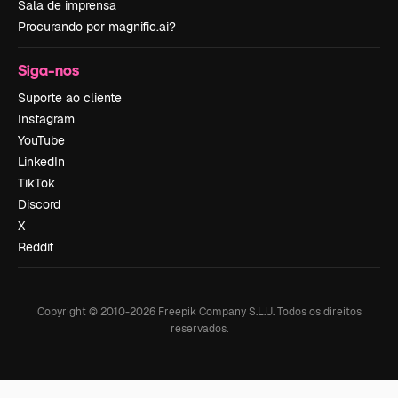
Sala de imprensa
Procurando por magnific.ai?
Siga-nos
Suporte ao cliente
Instagram
YouTube
LinkedIn
TikTok
Discord
X
Reddit
Copyright © 2010-
2026
Freepik Company S.L.U.
Todos os direitos
reservados
.