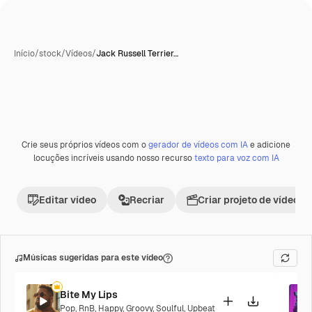
Início
/
stock
/
Vídeos
/
Jack Russell Terrier…
Crie seus próprios vídeos com o
gerador de vídeos com IA
e adicione
Premium
locuções incríveis usando nosso recurso
texto para voz com IA
Editar vídeo
Recriar
Criar projeto de vídeo
Músicas sugeridas para este vídeo
Bite My Lips
Pop
,
RnB
,
Happy
,
Groovy
,
Soulful
,
Upbeat