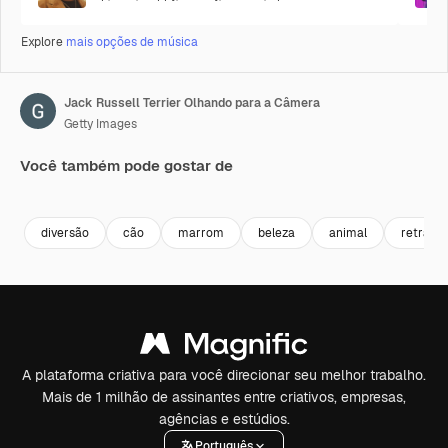
Explore
mais opções de música
Jack Russell Terrier Olhando para a Câmera
Getty Images
Você também pode gostar de
Premium
Premium
Premium
Premium
diversão
cão
marrom
beleza
animal
retrato
A plataforma criativa para você direcionar seu melhor trabalho.
Mais de 1 milhão de assinantes entre criativos, empresas,
agências e estúdios.
Português